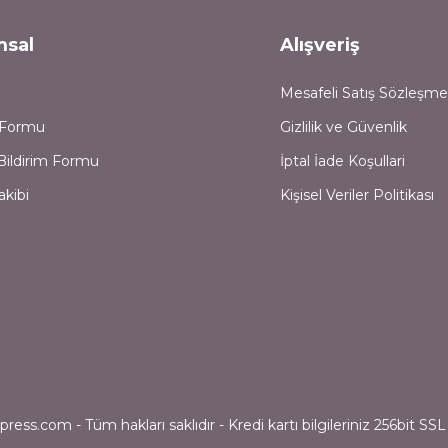
msal
Alışveriş
Mesafeli Satış Sözleşme
m Formu
Gizlilik ve Güvenlik
Bildirim Formu
İptal İade Koşullari
akibi
Kişisel Veriler Politikası
ess.com - Tüm hakları saklıdır - Kredi kartı bilgileriniz 256bit SSL 