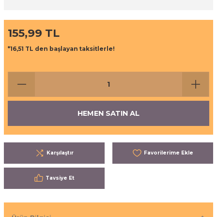
ı
eri
155,99 TL
aşrapalar
ipmanları
*16,51 TL den başlayan taksitlerle!
er
şıma Ekipmanları
Temizliği
Aksesuarları
eri ve Malzemeleri
HEMEN SATIN AL
ırıcı Grubu
Karşılaştır
t Ürünleri
nleri
Tavsiye Et
leri