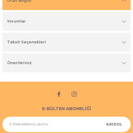
Ürün Bilgisi
imyasal ürünler
Yorumlar
Taksit Seçenekleri
Önerileriniz
E-BÜLTEN ABONELİĞİ
KAYDOL