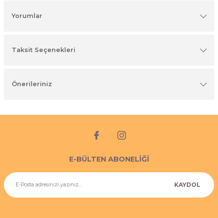
imyasal ürünler
Yorumlar
Taksit Seçenekleri
Önerileriniz
E-BÜLTEN ABONELİĞİ
KAYDOL