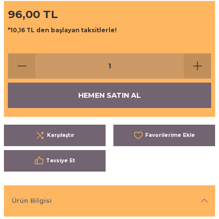
96,00 TL
ı
eri
*10,16 TL den başlayan taksitlerle!
aşrapalar
ipmanları
er
şıma Ekipmanları
Temizliği
Aksesuarları
HEMEN SATIN AL
eri ve Malzemeleri
ırıcı Grubu
Karşılaştır
t Ürünleri
Tavsiye Et
nleri
Ürün Bilgisi
leri