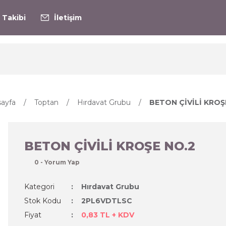
 Takibi
İletişim
ayfa
Toptan
Hırdavat Grubu
BETON ÇİVİLİ KROŞ
BETON ÇİVİLİ KROŞE NO.2
0 - Yorum Yap
Kategori
Hırdavat Grubu
Stok Kodu
2PL6VDTLSC
Fiyat
0,83 TL + KDV