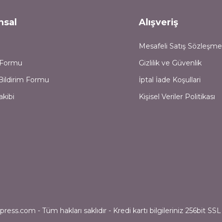
msal
Alışveriş
Mesafeli Satış Sözleşme
m Formu
Gizlilik ve Güvenlik
Bildirim Formu
İptal İade Koşullari
akibi
Kişisel Veriler Politikası
ess.com - Tüm hakları saklıdır - Kredi kartı bilgileriniz 256bit SSL 