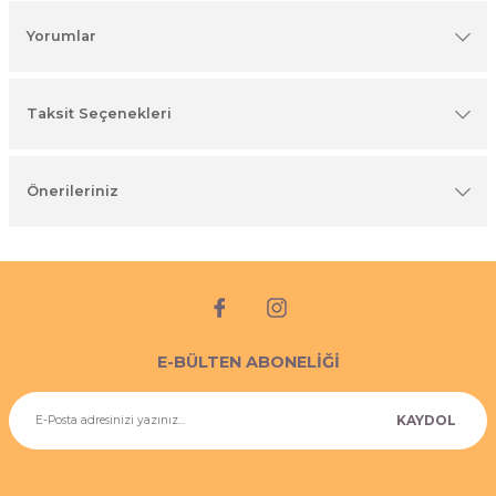
imyasal ürünler
Yorumlar
Taksit Seçenekleri
Önerileriniz
E-BÜLTEN ABONELİĞİ
KAYDOL