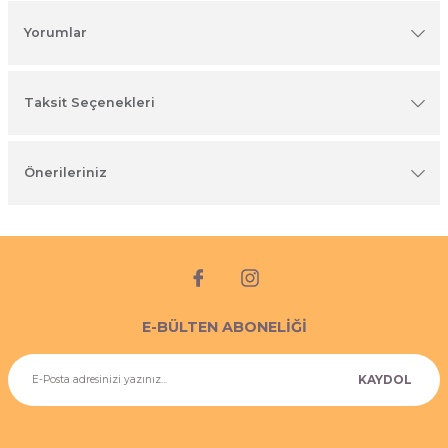
imyasal ürünler
Yorumlar
Taksit Seçenekleri
Önerileriniz
E-BÜLTEN ABONELİĞİ
KAYDOL