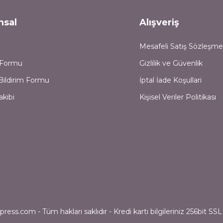
msal
Alışveriş
Mesafeli Satış Sözleşme
m Formu
Gizlilik ve Güvenlik
Bildirim Formu
İptal İade Koşullari
akibi
Kişisel Veriler Politikası
ess.com - Tüm hakları saklıdır - Kredi kartı bilgileriniz 256bit SSL 