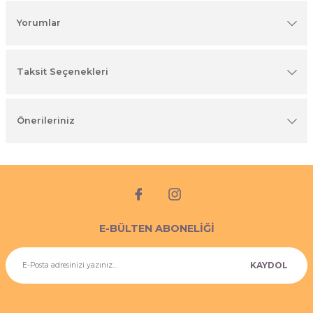
imyasal ürünler
Yorumlar
Taksit Seçenekleri
Önerileriniz
E-BÜLTEN ABONELİĞİ
KAYDOL