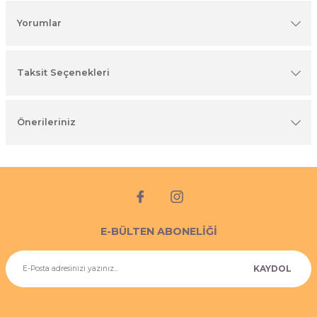
imyasal ürünler
Yorumlar
Taksit Seçenekleri
Önerileriniz
E-BÜLTEN ABONELİĞİ
KAYDOL