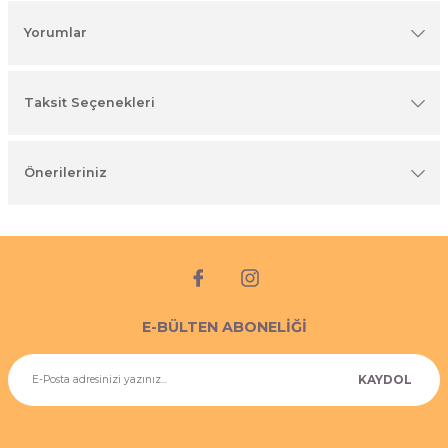
imyasal ürünler
Yorumlar
Taksit Seçenekleri
Önerileriniz
E-BÜLTEN ABONELİĞİ
KAYDOL