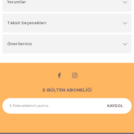
Yorumlar
imyasal ürünler
Taksit Seçenekleri
Önerileriniz
E-BÜLTEN ABONELİĞİ
KAYDOL