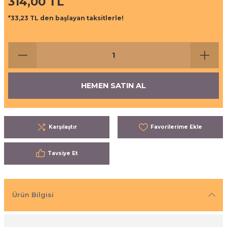
314,00 TL
ı
eri
*33,23 TL den başlayan taksitlerle!
aşrapalar
ipmanları
er
şıma Ekipmanları
HEMEN SATIN AL
Temizliği
Aksesuarları
eri ve Malzemeleri
Karşılaştır
ırıcı Grubu
Tavsiye Et
t Ürünleri
nleri
Ürün Bilgisi
leri