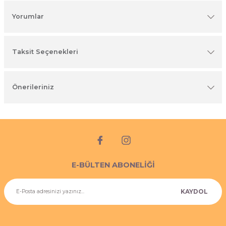
imyasal ürünler
Yorumlar
Taksit Seçenekleri
Önerileriniz
E-BÜLTEN ABONELİĞİ
KAYDOL