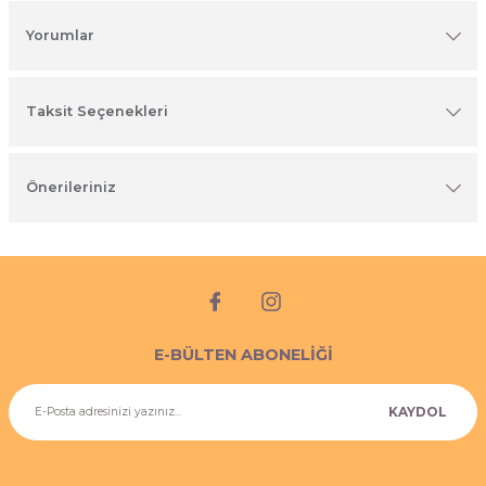
imyasal ürünler
Yorumlar
Taksit Seçenekleri
Önerileriniz
E-BÜLTEN ABONELİĞİ
KAYDOL