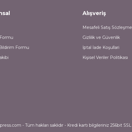
msal
Alışveriş
Mesafeli Satış Sözleşme
m Formu
Gizlilik ve Güvenlik
Bildirim Formu
İptal İade Koşullari
akibi
Kişisel Veriler Politikası
ess.com - Tüm hakları saklıdır - Kredi kartı bilgileriniz 256bit SSL 