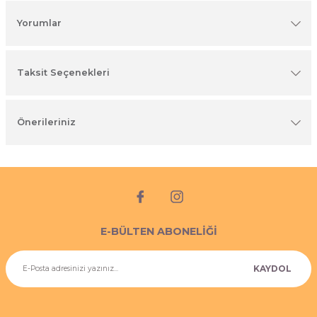
imyasal ürünler
Yorumlar
Taksit Seçenekleri
Önerileriniz
E-BÜLTEN ABONELİĞİ
KAYDOL