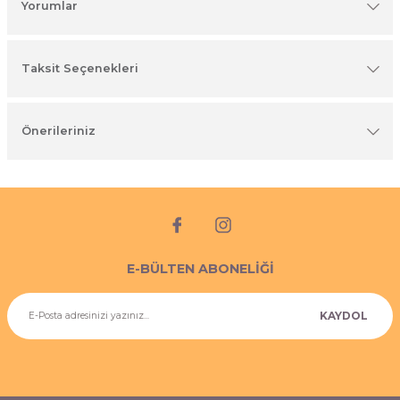
Yorumlar
imyasal ürünler
Taksit Seçenekleri
Önerileriniz
E-BÜLTEN ABONELİĞİ
KAYDOL