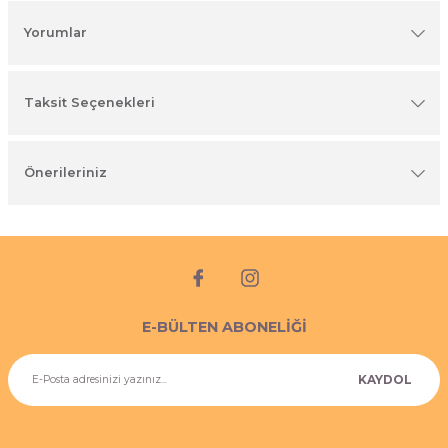
imyasal ürünler
Yorumlar
Taksit Seçenekleri
Önerileriniz
E-BÜLTEN ABONELİĞİ
KAYDOL