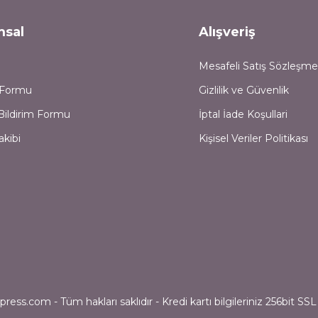
msal
Alışveriş
Mesafeli Satış Sözleşme
m Formu
Gizlilik ve Güvenlik
Bildirim Formu
İptal İade Koşullari
akibi
Kişisel Veriler Politikası
ess.com - Tüm hakları saklıdır - Kredi kartı bilgileriniz 256bit SSL 