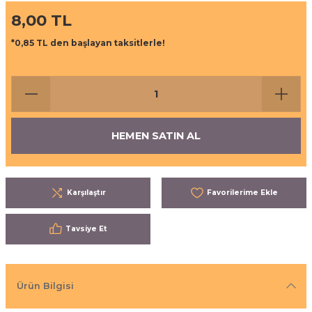
8,00 TL
ı
eri
*0,85 TL den başlayan taksitlerle!
aşrapalar
ipmanları
er
şıma Ekipmanları
Temizliği
Aksesuarları
HEMEN SATIN AL
eri ve Malzemeleri
ırıcı Grubu
Karşılaştır
t Ürünleri
Tavsiye Et
nleri
Ürün Bilgisi
leri