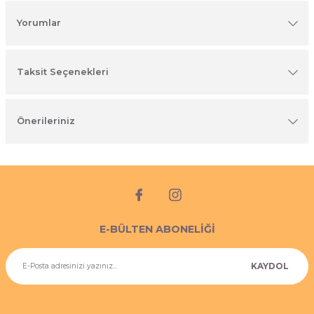
imyasal ürünler
Yorumlar
Taksit Seçenekleri
Önerileriniz
E-BÜLTEN ABONELİĞİ
KAYDOL