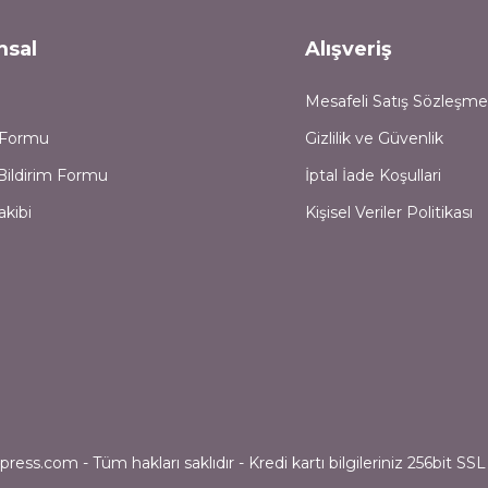
msal
Alışveriş
Mesafeli Satış Sözleşme
m Formu
Gizlilik ve Güvenlik
Bildirim Formu
İptal İade Koşullari
akibi
Kişisel Veriler Politikası
ess.com - Tüm hakları saklıdır - Kredi kartı bilgileriniz 256bit SSL 