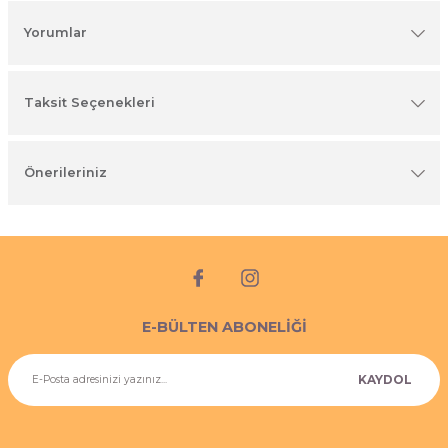
imyasal ürünler
Yorumlar
Taksit Seçenekleri
Önerileriniz
E-BÜLTEN ABONELİĞİ
KAYDOL