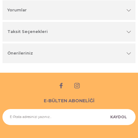
imyasal ürünler
Yorumlar
Taksit Seçenekleri
Önerileriniz
E-BÜLTEN ABONELİĞİ
KAYDOL