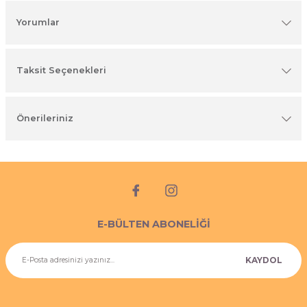
imyasal ürünler
Yorumlar
Taksit Seçenekleri
Önerileriniz
E-BÜLTEN ABONELİĞİ
KAYDOL