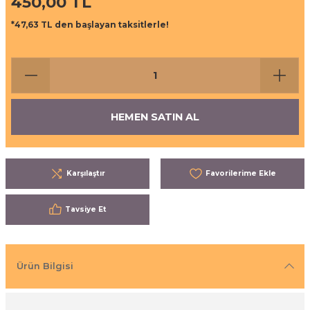
450,00 TL
ı
eri
*47,63 TL den başlayan taksitlerle!
aşrapalar
ipmanları
er
şıma Ekipmanları
HEMEN SATIN AL
Temizliği
Aksesuarları
eri ve Malzemeleri
Karşılaştır
ırıcı Grubu
Tavsiye Et
t Ürünleri
nleri
Ürün Bilgisi
leri