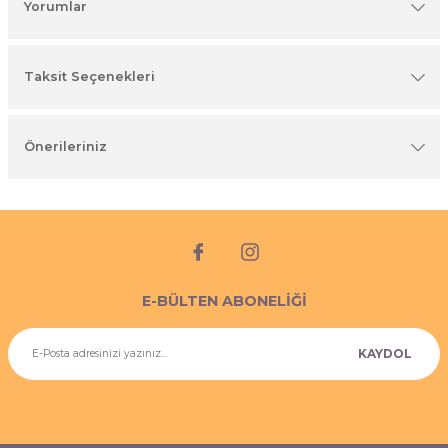
Yorumlar
imyasal ürünler
Taksit Seçenekleri
Önerileriniz
E-BÜLTEN ABONELİĞİ
KAYDOL