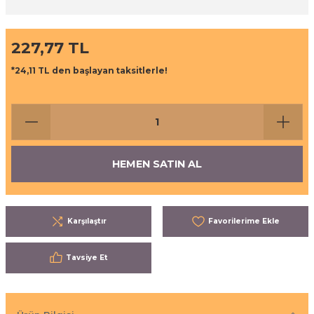
ı
eri
227,77 TL
aşrapalar
ipmanları
*24,11 TL den başlayan taksitlerle!
er
şıma Ekipmanları
Temizliği
Aksesuarları
eri ve Malzemeleri
HEMEN SATIN AL
ırıcı Grubu
Karşılaştır
t Ürünleri
nleri
Tavsiye Et
leri