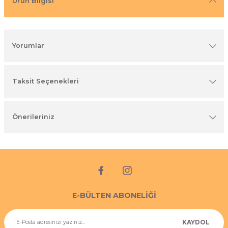
Ürün Bilgisi
imyasal ürünler
Yorumlar
Taksit Seçenekleri
Önerileriniz
E-BÜLTEN ABONELİĞİ
KAYDOL