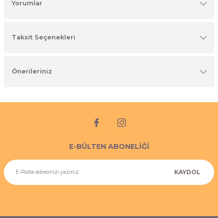
Yorumlar
imyasal ürünler
Taksit Seçenekleri
Önerileriniz
E-BÜLTEN ABONELİĞİ
KAYDOL