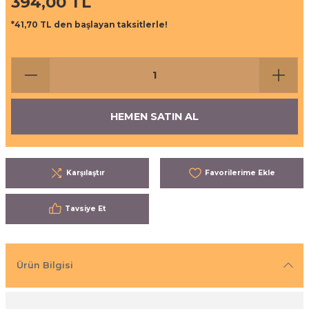
394,00 TL
ı
eri
*41,70 TL den başlayan taksitlerle!
aşrapalar
ipmanları
er
şıma Ekipmanları
HEMEN SATIN AL
Temizliği
Aksesuarları
eri ve Malzemeleri
Karşılaştır
ırıcı Grubu
Tavsiye Et
t Ürünleri
nleri
Ürün Bilgisi
leri