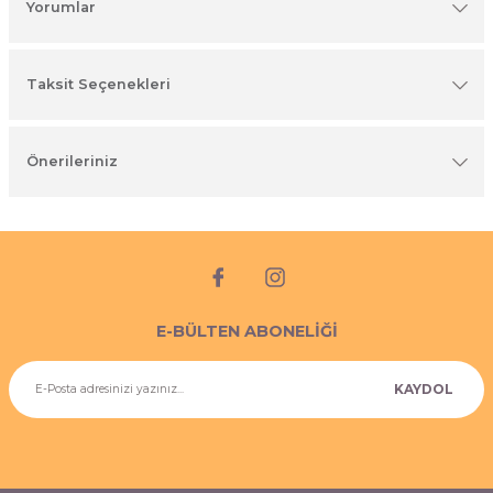
Yorumlar
imyasal ürünler
Taksit Seçenekleri
Önerileriniz
E-BÜLTEN ABONELİĞİ
KAYDOL