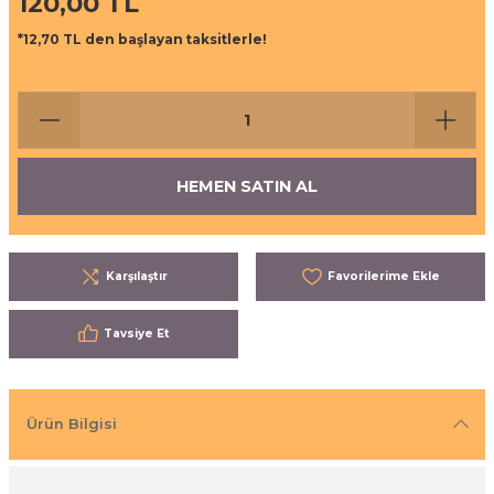
120,00 TL
ı
eri
*12,70 TL den başlayan taksitlerle!
aşrapalar
ipmanları
er
şıma Ekipmanları
HEMEN SATIN AL
Temizliği
Aksesuarları
eri ve Malzemeleri
Karşılaştır
ırıcı Grubu
Tavsiye Et
t Ürünleri
nleri
Ürün Bilgisi
leri