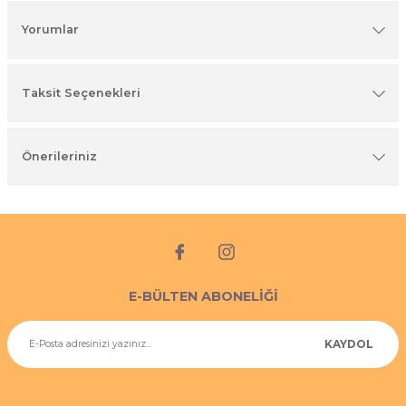
imyasal ürünler
Yorumlar
Taksit Seçenekleri
Önerileriniz
E-BÜLTEN ABONELİĞİ
KAYDOL