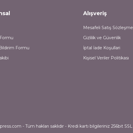
msal
Alışveriş
Mesafeli Satış Sözleşme
m Formu
Gizlilik ve Güvenlik
Bildirim Formu
İptal İade Koşullari
akibi
Kişisel Veriler Politikası
ess.com - Tüm hakları saklıdır - Kredi kartı bilgileriniz 256bit SSL 