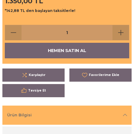
1.350,00 TL
ı
eri
*142,88 TL den başlayan taksitlerle!
aşrapalar
ipmanları
er
şıma Ekipmanları
HEMEN SATIN AL
Temizliği
Aksesuarları
eri ve Malzemeleri
Karşılaştır
ırıcı Grubu
Tavsiye Et
t Ürünleri
nleri
Ürün Bilgisi
leri