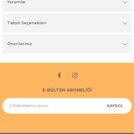
Yorumlar
imyasal ürünler
Taksit Seçenekleri
Önerileriniz
E-BÜLTEN ABONELİĞİ
KAYDOL