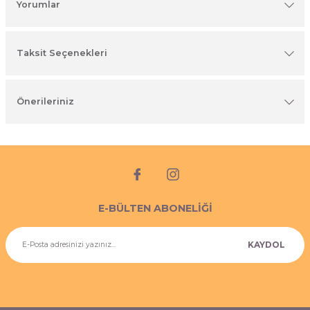
Yorumlar
imyasal ürünler
Taksit Seçenekleri
Önerileriniz
E-BÜLTEN ABONELİĞİ
KAYDOL