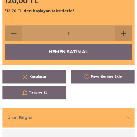
120,00 TL
ı
eri
*12,70 TL den başlayan taksitlerle!
aşrapalar
ipmanları
er
şıma Ekipmanları
HEMEN SATIN AL
Temizliği
Aksesuarları
eri ve Malzemeleri
Karşılaştır
ırıcı Grubu
Tavsiye Et
t Ürünleri
nleri
Ürün Bilgisi
leri