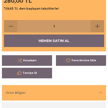
280,00 TL
ı
eri
*29,63 TL den başlayan taksitlerle!
aşrapalar
ipmanları
er
şıma Ekipmanları
HEMEN SATIN AL
Temizliği
Aksesuarları
eri ve Malzemeleri
Karşılaştır
ırıcı Grubu
Tavsiye Et
t Ürünleri
nleri
Ürün Bilgisi
leri