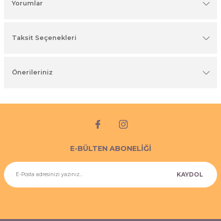
Yorumlar
imyasal ürünler
Taksit Seçenekleri
Önerileriniz
E-BÜLTEN ABONELİĞİ
KAYDOL