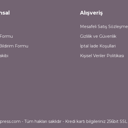
msal
Alışveriş
Mesafeli Satış Sözleşme
m Formu
Gizlilik ve Güvenlik
Bildirim Formu
İptal İade Koşullari
akibi
Kişisel Veriler Politikası
ess.com - Tüm hakları saklıdır - Kredi kartı bilgileriniz 256bit SSL 