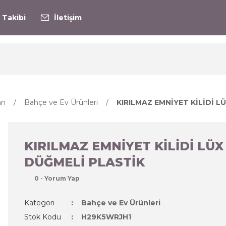
 Takibi
İletişim
an
Bahçe ve Ev Ürünleri
KIRILMAZ EMNİYET KİLİDİ L
KIRILMAZ EMNİYET KİLİDİ LÜX
DÜĞMELİ PLASTİK
0 - Yorum Yap
Kategori
Bahçe ve Ev Ürünleri
Stok Kodu
H29K5WRJH1