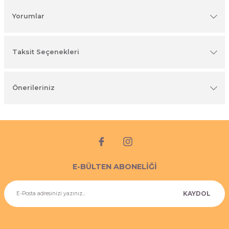
imyasal ürünler
Yorumlar
Taksit Seçenekleri
Önerileriniz
E-BÜLTEN ABONELİĞİ
KAYDOL