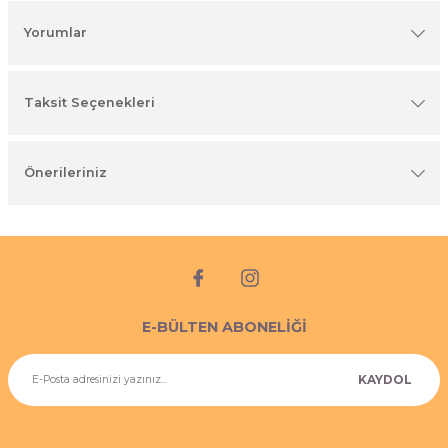
imyasal ürünler
Yorumlar
Taksit Seçenekleri
Önerileriniz
E-BÜLTEN ABONELİĞİ
KAYDOL