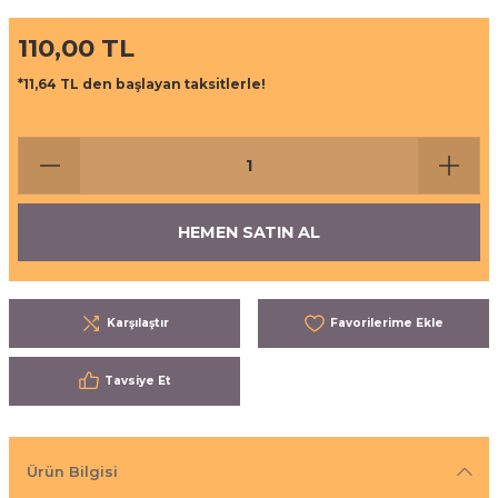
ı
eri
110,00 TL
aşrapalar
ipmanları
*11,64 TL den başlayan taksitlerle!
er
şıma Ekipmanları
Temizliği
Aksesuarları
HEMEN SATIN AL
eri ve Malzemeleri
ırıcı Grubu
Karşılaştır
t Ürünleri
Tavsiye Et
nleri
leri
Ürün Bilgisi