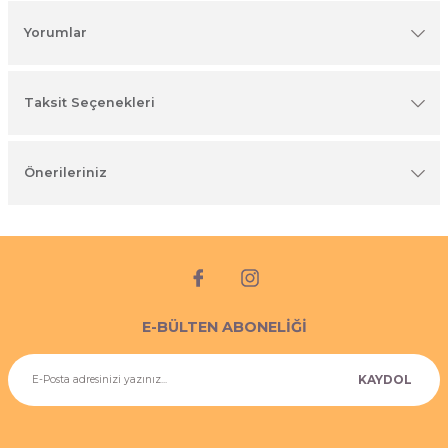
imyasal ürünler
Yorumlar
Taksit Seçenekleri
Önerileriniz
E-BÜLTEN ABONELİĞİ
KAYDOL