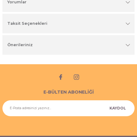
Yorumlar
imyasal ürünler
Taksit Seçenekleri
Önerileriniz
E-BÜLTEN ABONELİĞİ
KAYDOL