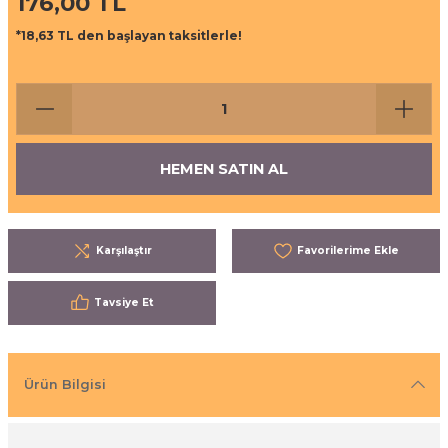
176,00 TL
ı
eri
*18,63 TL den başlayan taksitlerle!
aşrapalar
ipmanları
er
şıma Ekipmanları
HEMEN SATIN AL
Temizliği
Aksesuarları
eri ve Malzemeleri
Karşılaştır
ırıcı Grubu
Tavsiye Et
t Ürünleri
nleri
Ürün Bilgisi
leri