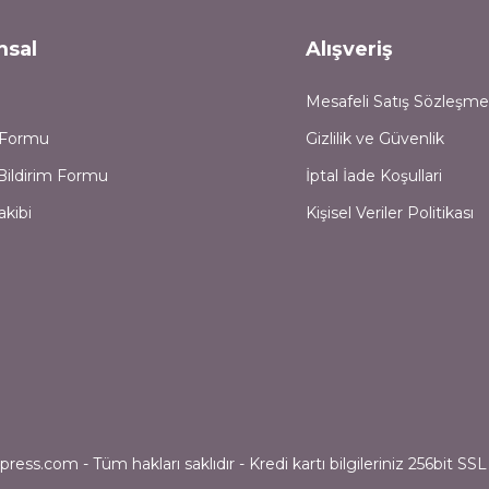
msal
Alışveriş
Mesafeli Satış Sözleşme
m Formu
Gizlilik ve Güvenlik
Bildirim Formu
İptal İade Koşullari
akibi
Kişisel Veriler Politikası
ess.com - Tüm hakları saklıdır - Kredi kartı bilgileriniz 256bit SSL 