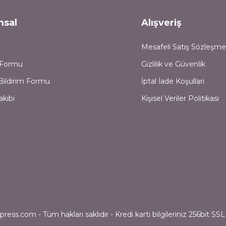
msal
Alışveriş
Mesafeli Satış Sözleşme
m Formu
Gizlilik ve Güvenlik
Bildirim Formu
İptal İade Koşullari
akibi
Kişisel Veriler Politikası
ess.com - Tüm hakları saklıdır - Kredi kartı bilgileriniz 256bit SSL 