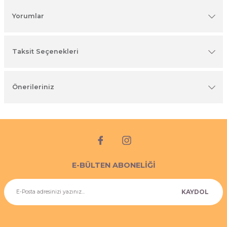
imyasal ürünler
Yorumlar
Taksit Seçenekleri
Önerileriniz
E-BÜLTEN ABONELİĞİ
KAYDOL