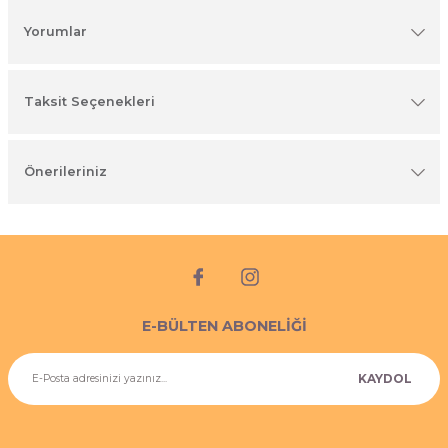
imyasal ürünler
Yorumlar
Taksit Seçenekleri
Önerileriniz
E-BÜLTEN ABONELİĞİ
KAYDOL