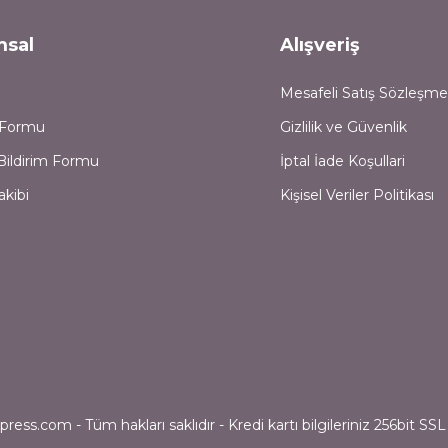
msal
Alışveriş
Mesafeli Satış Sözleşme
m Formu
Gizlilik ve Güvenlik
Bildirim Formu
İptal İade Koşullari
akibi
Kişisel Veriler Politikası
ess.com - Tüm hakları saklıdır - Kredi kartı bilgileriniz 256bit SSL 