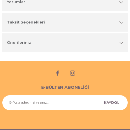
Yorumlar
imyasal ürünler
Taksit Seçenekleri
Önerileriniz
E-BÜLTEN ABONELİĞİ
KAYDOL