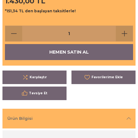
1.430,00 TL
ı
eri
*151,34 TL den başlayan taksitlerle!
aşrapalar
ipmanları
er
şıma Ekipmanları
HEMEN SATIN AL
Temizliği
Aksesuarları
eri ve Malzemeleri
Karşılaştır
ırıcı Grubu
Tavsiye Et
t Ürünleri
nleri
Ürün Bilgisi
leri