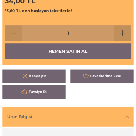
34,00 TL
ı
eri
*3,60 TL den başlayan taksitlerle!
aşrapalar
ipmanları
er
şıma Ekipmanları
HEMEN SATIN AL
Temizliği
Aksesuarları
eri ve Malzemeleri
Karşılaştır
ırıcı Grubu
Tavsiye Et
t Ürünleri
nleri
Ürün Bilgisi
leri