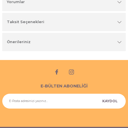
Yorumlar
imyasal ürünler
Taksit Seçenekleri
Önerileriniz
E-BÜLTEN ABONELİĞİ
KAYDOL