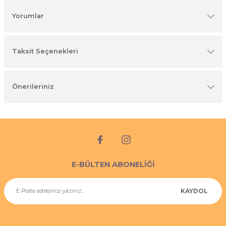
imyasal ürünler
Yorumlar
Taksit Seçenekleri
Önerileriniz
E-BÜLTEN ABONELİĞİ
KAYDOL