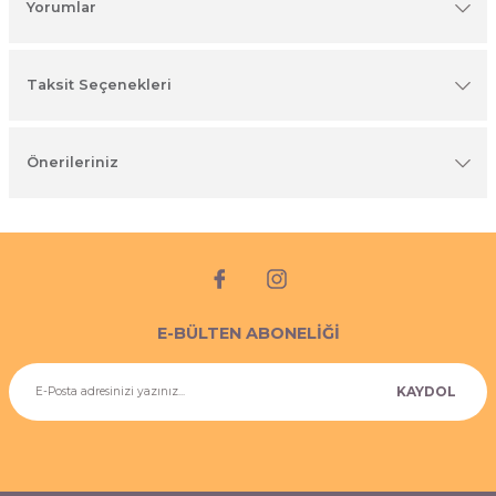
Yorumlar
imyasal ürünler
Taksit Seçenekleri
Önerileriniz
E-BÜLTEN ABONELİĞİ
KAYDOL