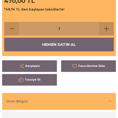
470,00 TL
ı
eri
*49,74 TL den başlayan taksitlerle!
aşrapalar
ipmanları
er
şıma Ekipmanları
HEMEN SATIN AL
Temizliği
Aksesuarları
eri ve Malzemeleri
Karşılaştır
ırıcı Grubu
Tavsiye Et
t Ürünleri
nleri
Ürün Bilgisi
leri