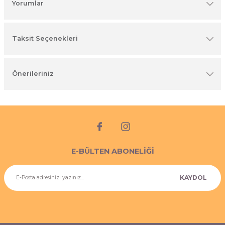
Yorumlar
imyasal ürünler
Taksit Seçenekleri
Önerileriniz
E-BÜLTEN ABONELİĞİ
KAYDOL