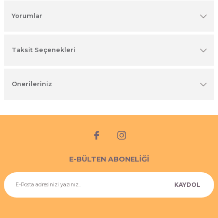
imyasal ürünler
Yorumlar
Taksit Seçenekleri
Önerileriniz
E-BÜLTEN ABONELİĞİ
KAYDOL