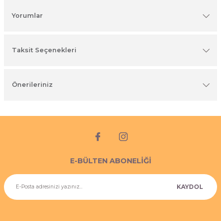
imyasal ürünler
Yorumlar
Taksit Seçenekleri
Önerileriniz
E-BÜLTEN ABONELİĞİ
KAYDOL